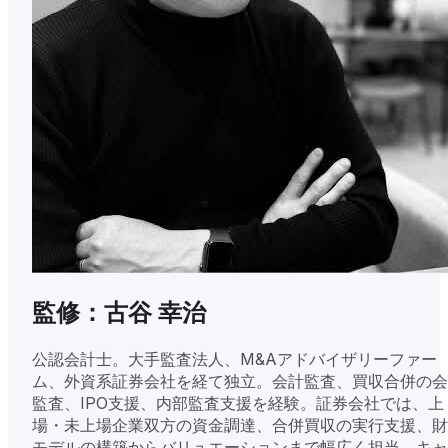
監修：古谷 幸治
公認会計士。大手監査法人、M&Aアドバイザリーファー
ム、外資系証券会社を経て独立。会計監査、買収合併の会
監査、IPO支援、内部監査支援を経験。証券会社では、上
場・未上場企業双方の資金調達、合併買収の実行支援、財
モデルの構築からバリュエーションまで幅広く担当。キャ