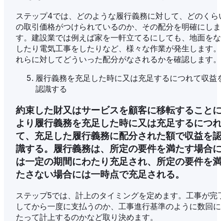
ステップ4では、どのような履行義務に対して、どのくら
の取引価格がつけられているのか、その配分を明確にしま
す。建設業では例えば家を一軒立てるにしても、地面をな
したり電気工事をしたりなど、様々な作業が発生します。
れらに対してどういった配分がなされるかを確認します。
履行義務を充足した時に又は充足するにつれて収益
認識する
約束した財又はサービスを顧客に移転すること
より履行義務を充足した時に又は充足するにつ
て、充足した履行義務に配分された額で収益を
識する。履行義務は、所定の要件を満たす場合
は一定の期間にわたり充足され、所定の要件を
たさない場合には一時点で充足される。
ステップ5では、計上のタイミングを定めます。工事が完
してから一度に支払うのか、工事進行基準のように数回に
たって計上するのかなど取り決めます。