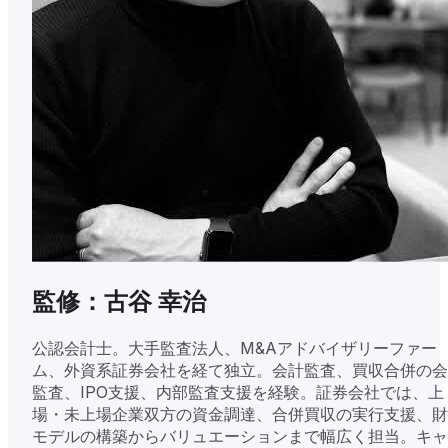
監修：古谷 幸治
公認会計士。大手監査法人、M&Aアドバイザリーファー
ム、外資系証券会社を経て独立。会計監査、買収合併の会
監査、IPO支援、内部監査支援を経験。証券会社では、上
場・未上場企業双方の資金調達、合併買収の実行支援、財
モデルの構築からバリュエーションまで幅広く担当。キャ