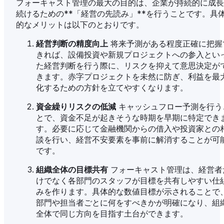
フォーキャスト管理の最大の目的は、企業が持続的に成長
続けるための**「経営の先読み」**を行うことです。具
的なメリットは以下のとおりです。
経営判断の精度向上
将来予測がある程度正確に把握
きれば、設備投資や新規プロジェクトへの参入とい
た経営判断を行う際に、リスクを抑えて意思決定が
きます。赤字プロジェクトを未然に防ぎ、利益を最
化するための方針を立てやすくなります。
資金繰りリスクの低減
キャッシュフロー予測を行う
とで、資金不足が起きそうな時期を早期に特定でき
す。必要に応じて金融機関からの借入や投資家との
談を行い、経営不安要素を事前に解消することが可
です。
組織全体の目標共有
フォーキャスト管理は、経営者
けでなく各部門のスタッフが目標を共有しやすい仕
みを作ります。具体的な数値目標が示されることで
部門や担当者ごとに何をすべきかが明確になり、組
全体で同じ方向を目指す土台ができます。