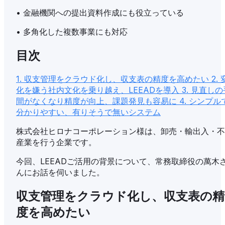
•
金融機関への提出資料作成にも役立っている
•
多角化した複数事業にも対応
目次
1. 収支管理をクラウド化し、収支表の精度を高めたい
2. 
化を嫌う社内文化を乗り越え、LEEADを導入
3. 見直しの
間がなくなり精度が向上、課題発見も容易に
4. シンプル
分かりやすい、有りそうで無いシステム
株式会社ヒロナコーポレーション様は、卸売・輸出入・不
産業を行う企業です。
今回、LEEADご活用の背景について、常務取締役の萬木
んにお話を伺いました。
収支管理をクラウド化し、収支表の精
度を高めたい